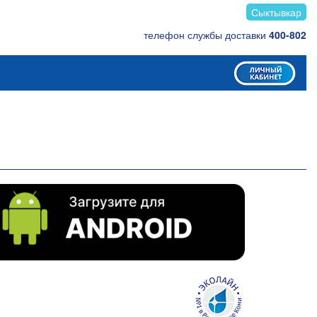
Сыктывкар
телефон службы доставки
400-802