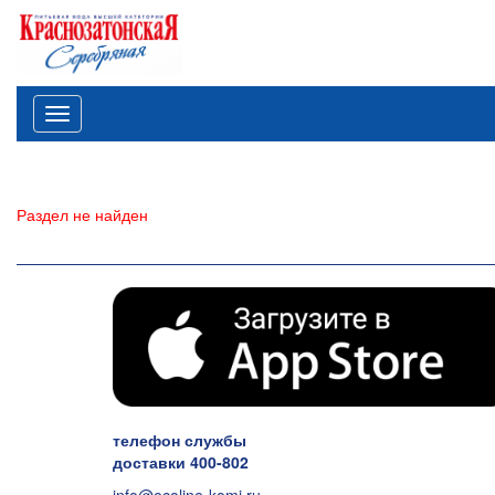
Меню
Раздел не найден
телефон службы
доставки 400-802
info@ecoline-komi.ru