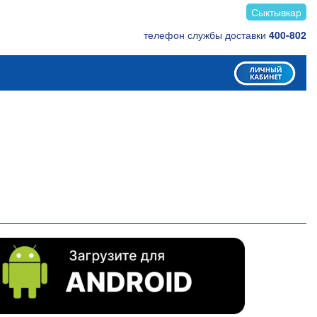
Сыктывкар
телефон службы доставки
400-802