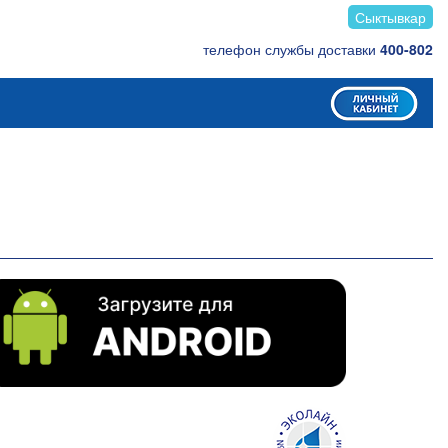
Сыктывкар
телефон службы доставки
400-802