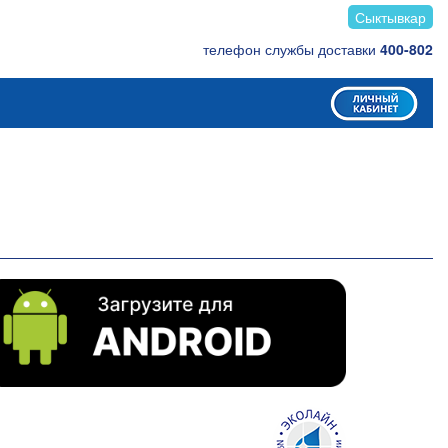
Сыктывкар
телефон службы доставки
400-802